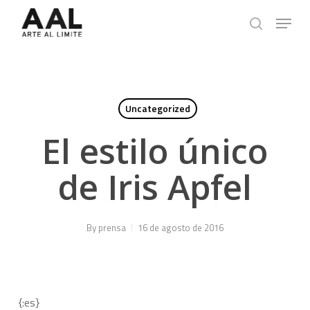
Skip
Menu
to
search
main
content
Uncategorized
El estilo único
de Iris Apfel
By
prensa
16 de agosto de 2016
{:es}