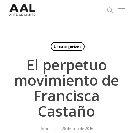
Skip
Menu
to
search
main
content
Uncategorized
El perpetuo
movimiento de
Francisca
Castaño
By
prensa
26 de julio de 2016