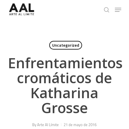
Skip
Menu
to
search
main
content
Uncategorized
Enfrentamientos
cromáticos de
Katharina
Grosse
By
Arte Al Límite
21 de mayo de 2016