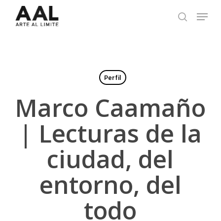
Skip
Menu
to
search
main
content
Perfil
Marco Caamaño
| Lecturas de la
ciudad, del
entorno, del
todo