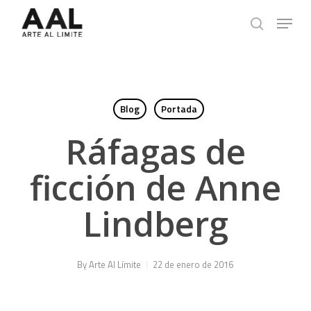
Skip
Menu
to
search
main
content
Blog
Portada
Ráfagas de
ficción de Anne
Lindberg
By
Arte Al Límite
22 de enero de 2016