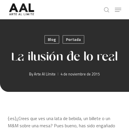
Skip
Menu
to
search
main
content
Blog
Portada
La ilusión de lo real
By
Arte Al Límite
4 de noviembre de 2015
{:es}¿Crees que ves una lata de bebida, un billete o un
M&M sobre una mesa? Pues bueno, has sido engañado