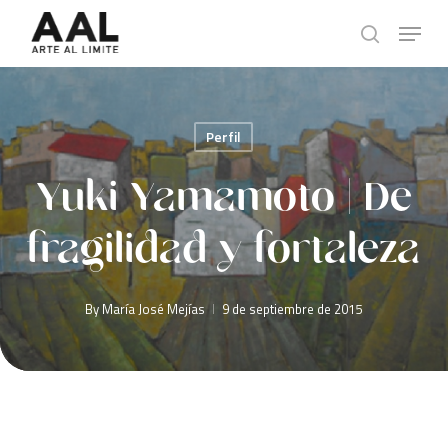
Skip
Menu
to
search
main
content
Perfil
Yuki Yamamoto | De
fragilidad y fortaleza
By
María José Mejías
9 de septiembre de 2015