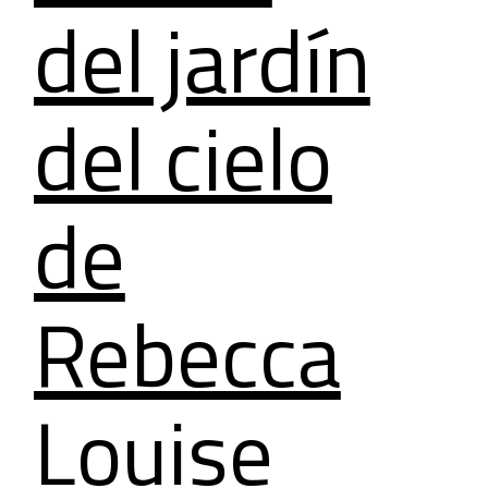
del jardín
del cielo
de
Rebecca
Louise