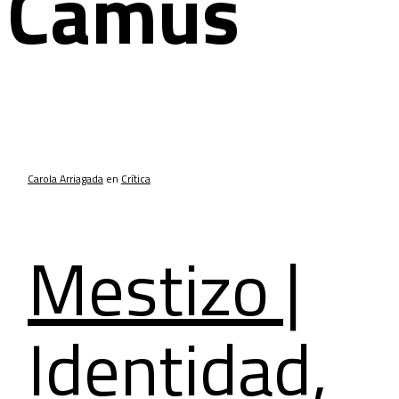
Camus
Carola Arriagada
en
Crítica
Mestizo |
Identidad,