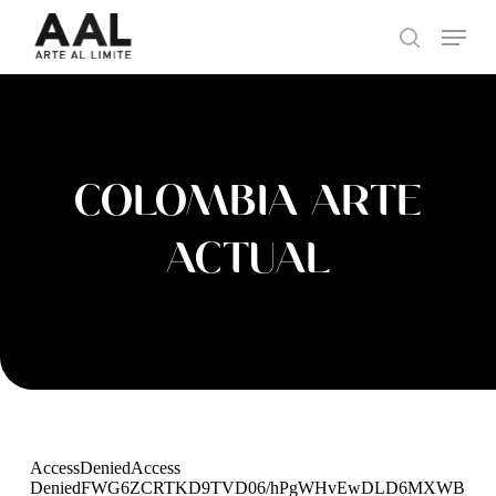
Skip
Menu
to
search
main
content
COLOMBIA ARTE
ACTUAL