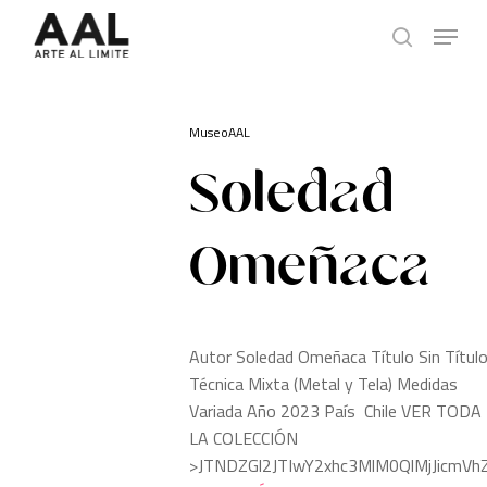
Skip
Menu
to
search
main
content
MuseoAAL
Soledad
Omeñaca
Autor Soledad Omeñaca Título Sin Títul
Técnica Mixta (Metal y Tela) Medidas
Variada Año 2023 País Chile VER TODA
LA COLECCIÓN
>JTNDZGl2JTIwY2xhc3MlM0QlMjJicmV