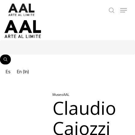
Skip
Menu
to
search
main
content
Es
En
(
In
)
MuseoAAL
Claudio
Caiozzi