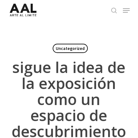
Skip
Menu
to
search
main
content
Uncategorized
sigue la idea de
la exposición
como un
espacio de
descubrimiento