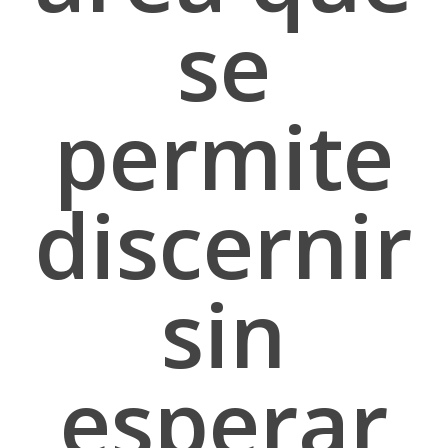
se
permite
discernir
sin
esperar