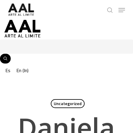
Skip
Menu
to
search
main
content
Es
En
(
In
)
Uncategorized
Daniela