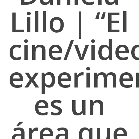
Lillo | “El
cine/vide
experime
es un
área que