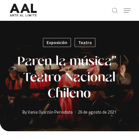
Skip
Menu
to
search
main
content
Exposición
Teatro
Paren la música” |
Teatro Nacional
Chileno
By
Vania Oyarzún Periodista
26 de agosto de 2021