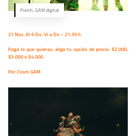
Punch, GAM digital.
27 Nov. Al 6 Dic. Vi a Do – 21.30 h
Paga lo que quieras: elige tu opción de precio: $2.000,
$3.000 o $4.000
Por Zoom GAM