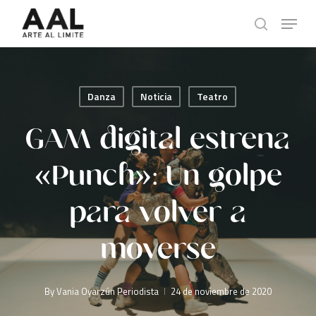
Skip
Menu
to
search
main
content
Danza
Noticia
Teatro
GAM digital estrena
«Punch»: Un golpe
para volver a
moverse
By
Vania Oyarzún Periodista
24 de noviembre de 2020