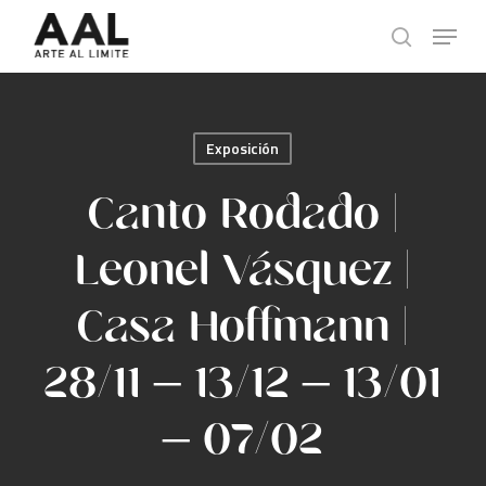
Skip
Menu
to
search
main
content
Exposición
Canto Rodado |
Leonel Vásquez |
Casa Hoffmann |
28/11 – 13/12 – 13/01
– 07/02