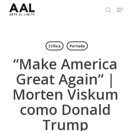
Skip
Menu
to
search
main
content
Crítica
Portada
“Make America
Great Again” |
Morten Viskum
como Donald
Trump