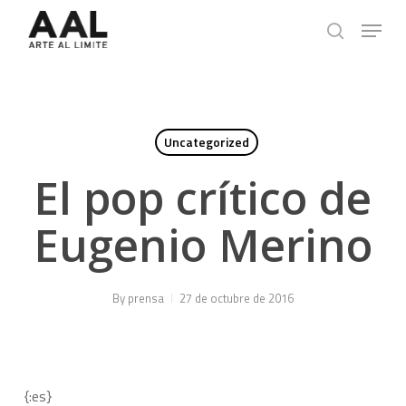
Skip
Menu
to
search
main
content
Uncategorized
El pop crítico de
Eugenio Merino
By
prensa
27 de octubre de 2016
{:es}