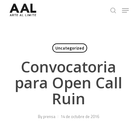
Skip
Menu
to
search
main
content
Uncategorized
Convocatoria
para Open Call
Ruin
By
prensa
14 de octubre de 2016