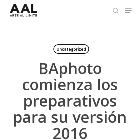
Skip
Menu
to
search
main
content
Uncategorized
BAphoto
comienza los
preparativos
para su versión
2016