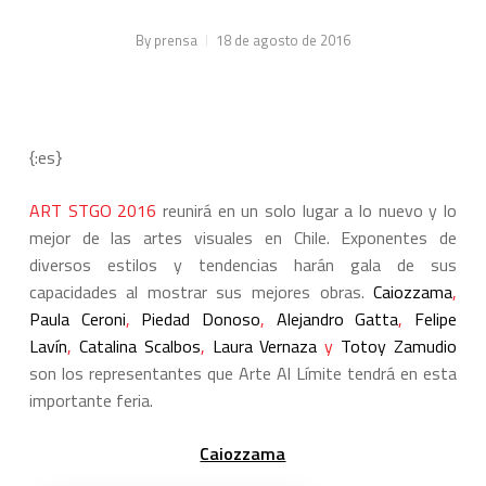
By
prensa
18 de agosto de 2016
{:es}
ART STGO 2016
reunirá en un solo lugar a lo nuevo y lo
mejor de las artes visuales en Chile. Exponentes de
diversos estilos y tendencias harán gala de sus
capacidades al mostrar sus mejores obras.
Caiozzama
,
Paula Ceroni
,
Piedad Donoso
,
Alejandro Gatta
,
Felipe
Lavín
,
Catalina Scalbos
,
Laura Vernaza
y
Totoy Zamudio
son los representantes que Arte Al Límite tendrá en esta
importante feria.
Caiozzama