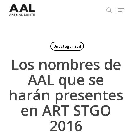
Skip
Menu
to
search
main
content
Uncategorized
Los nombres de
AAL que se
harán presentes
en ART STGO
2016