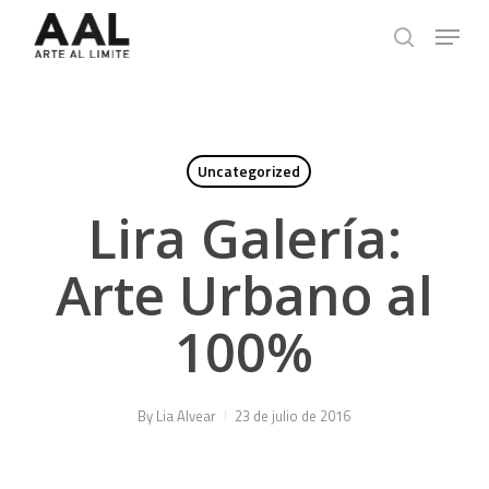
Skip
Menu
to
search
main
content
Uncategorized
Lira Galería:
Arte Urbano al
100%
By
Lia Alvear
23 de julio de 2016