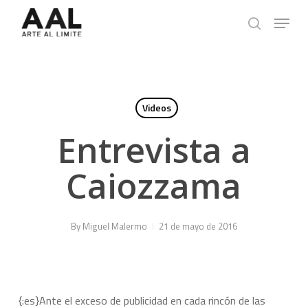
Skip
Menu
to
search
main
content
Videos
Entrevista a
Caiozzama
By
Miguel Malermo
21 de mayo de 2016
{:es}Ante el exceso de publicidad en cada rincón de las