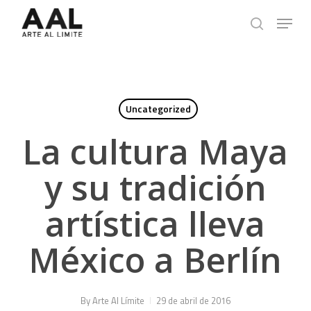
Skip
Menu
to
search
main
content
Uncategorized
La cultura Maya
y su tradición
artística lleva
México a Berlín
By
Arte Al Límite
29 de abril de 2016