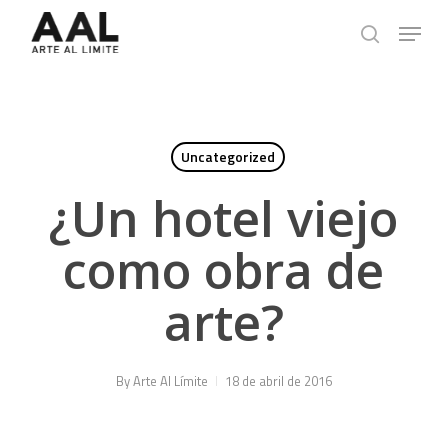
Skip
Menu
to
search
main
content
Uncategorized
¿Un hotel viejo
como obra de
arte?
By
Arte Al Límite
18 de abril de 2016