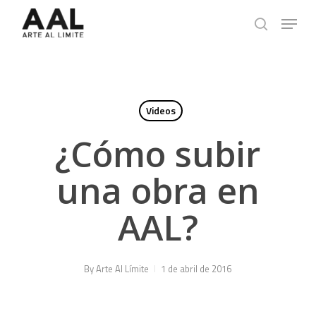
Skip
Menu
to
search
main
content
Videos
¿Cómo subir
una obra en
AAL?
By
Arte Al Límite
1 de abril de 2016