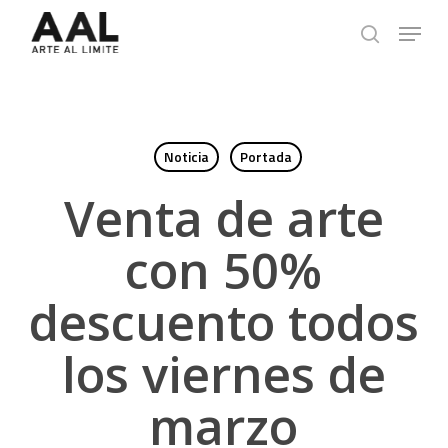
Skip
Menu
to
search
main
content
Noticia
Portada
Venta de arte
con 50%
descuento todos
los viernes de
marzo