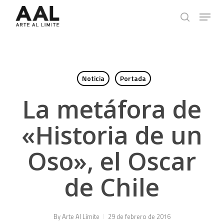
Skip
Menu
to
search
main
content
Noticia
Portada
La metáfora de
«Historia de un
Oso», el Oscar
de Chile
By
Arte Al Límite
29 de febrero de 2016