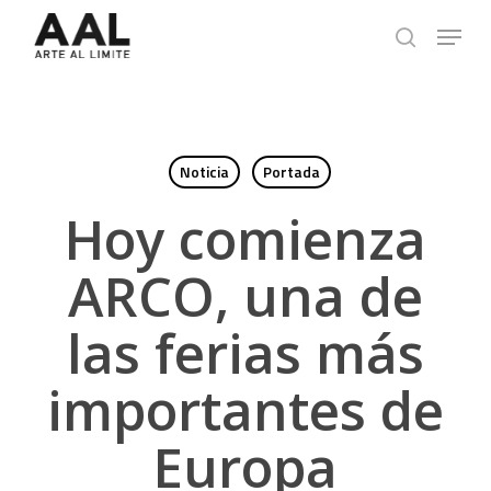
Skip
Menu
to
search
main
content
Noticia
Portada
Hoy comienza
ARCO, una de
las ferias más
importantes de
Europa