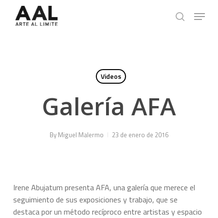
Skip
Menu
to
search
main
content
Videos
Galería AFA
By
Miguel Malermo
23 de enero de 2016
Irene Abujatum presenta AFA, una galería que merece el
seguimiento de sus exposiciones y trabajo, que se
destaca por un método recíproco entre artistas y espacio