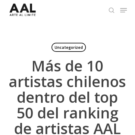
Skip
Menu
to
search
main
content
Uncategorized
Más de 10
artistas chilenos
dentro del top
50 del ranking
de artistas AAL