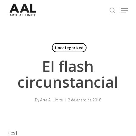
Skip
Menu
to
search
main
content
Uncategorized
El flash
circunstancial
By
Arte Al Límite
2 de enero de 2016
{:es}