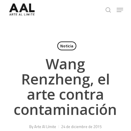
Skip
Menu
to
search
main
content
Noticia
Wang
Renzheng, el
arte contra
contaminación
By
Arte Al Límite
24 de diciembre de 2015