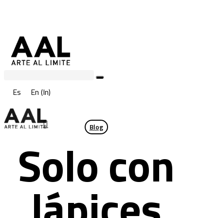
Skip
to
main
content
Es
En
(
In
)
search
Blog
Menu
Solo con
lápices