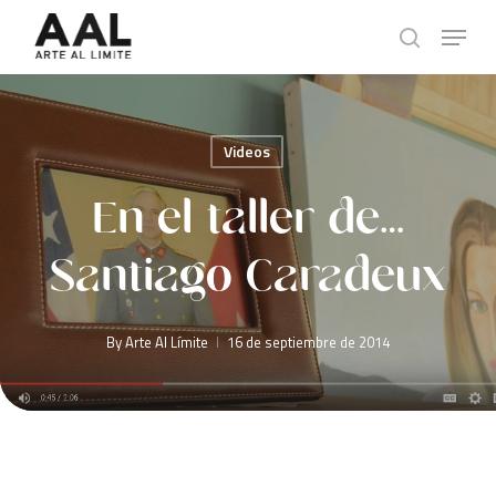
Skip
Menu
to
search
main
content
Videos
En el taller de…
Santiago Caradeux
By
Arte Al Límite
16 de septiembre de 2014