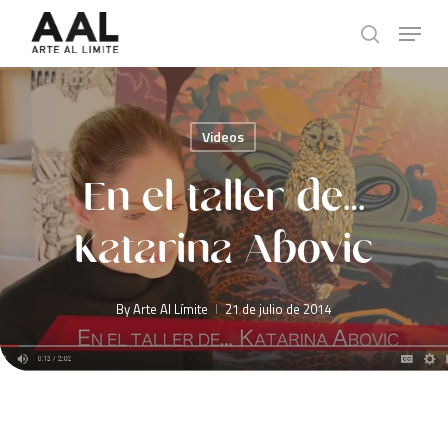
Skip
Menu
to
search
main
content
Videos
En el taller de…
Katarina Abovic
By
Arte Al Límite
21 de julio de 2014