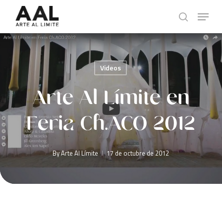
Skip
Menu
to
search
main
content
Videos
Arte Al Límite en
Feria Ch.ACO 2012
By
Arte Al Límite
17 de octubre de 2012