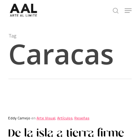
Skip
Menu
to
search
main
content
Tag
Caracas
Eddy Camejo
en
Arte Visual
,
Artículos
,
Reseñas
De la isla a tierra firme