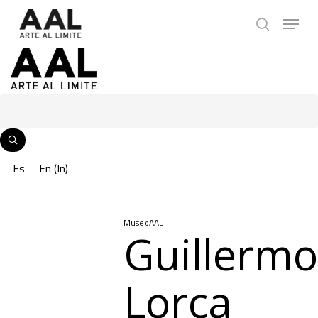
Skip
Menu
to
search
main
content
Es
En
(
In
)
MuseoAAL
Guillermo
Lorca