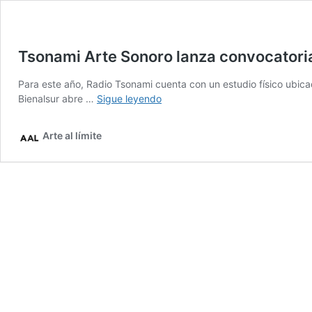
Tsonami Arte Sonoro lanza convocatori
Para este año, Radio Tsonami cuenta con un estudio físico ubica
Tsonami
Bienalsur abre …
Sigue leyendo
Arte
Sonoro
Arte al límite
lanza
convocatoria
2018
para
nuevos
programas
radiales