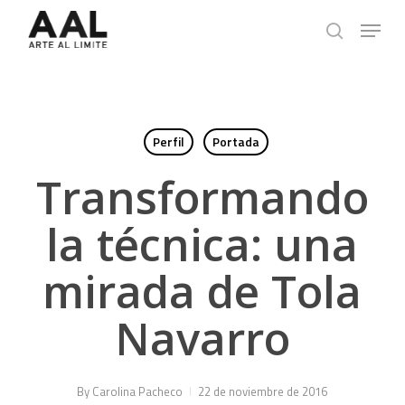
Skip
Menu
to
search
main
content
Perfil
Portada
Transformando
la técnica: una
mirada de Tola
Navarro
By
Carolina Pacheco
22 de noviembre de 2016