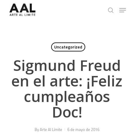
Skip
Menu
to
search
main
content
Uncategorized
Sigmund Freud
en el arte: ¡Feliz
cumpleaños
Doc!
By
Arte Al Límite
6 de mayo de 2016